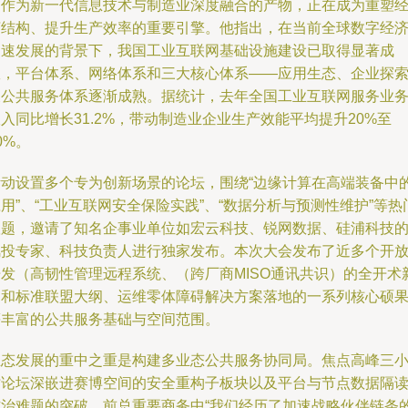
网作为新一代信息技术与制造业深度融合的产物，正在成为重塑
济结构、提升生产效率的重要引擎。他指出，在当前全球数字经
加速发展的背景下，我国工业互联网基础设施建设已取得显著成
效，平台体系、网络体系和三大核心体系——应用生态、企业探
及公共服务体系逐渐成熟。据统计，去年全国工业互联网服务业
入同比增长31.2%，带动制造业企业生产效能平均提升20%至
0%。
活动设置多个专为创新场景的论坛，围绕“边缘计算在高端装备中
用”、“工业互联网安全保险实践”、“数据分析与预测性维护”等热
议题，邀请了知名企事业单位如宏云科技、锐网数据、硅浦科技
风投专家、科技负责人进行独家发布。本次大会发布了近多个开
开发（高韧性管理远程系统、（跨厂商MISO通讯共识）的全开术
品和标准联盟大纲、运维零体障碍解决方案落地的一系列核心硕
等丰富的公共服务基础与空间范围。
生态发展的重中之重是构建多业态公共服务协同局。焦点高峰三
时论坛深嵌进赛博空间的安全重构子板块以及平台与节点数据隔
方治难题的突破，前总重要商务中“我们经历了加速战略伙伴链条